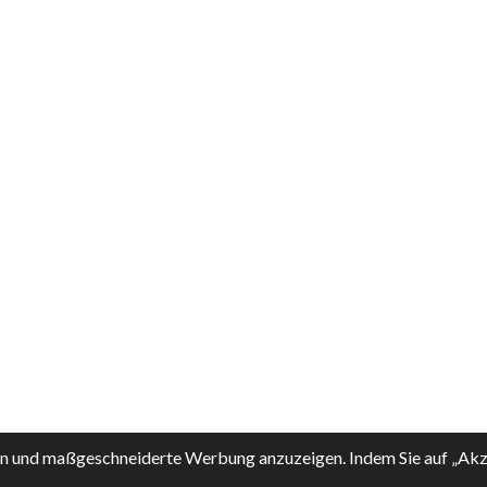
Vertrag widerrufen
rn und maßgeschneiderte Werbung anzuzeigen. Indem Sie auf „Akz